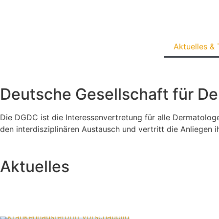
Aktuelles &
Deutsche Gesellschaft für De
Die DGDC ist die Interessenvertretung für alle Dermatologe
den interdisziplinären Austausch und vertritt die Anliegen ih
Aktuelles
Krankenhaus-Reform: Qualität erhalten –
Innovation ermöglichen – Versorgung sichern
24. Juli 2026
Neue Webinartermine für 2026