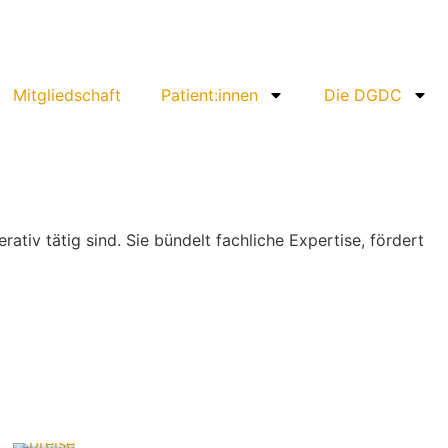
Mitgliedschaft
Patient:innen
Die DGDC
tiv tätig sind. Sie bündelt fachliche Expertise, fördert
Preisausschreibungen 2026
24. März 2026
Laudatio zum 100. Geburtstag