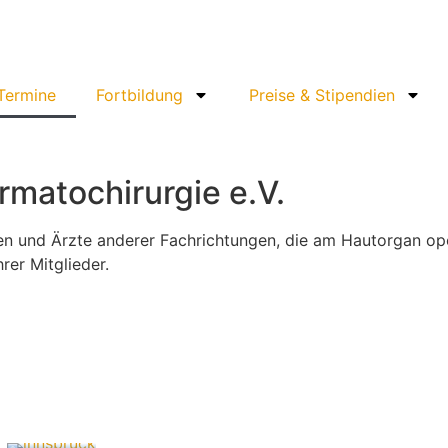
 Termine
Fortbildung
Preise & Stipendien
rmatochirurgie e.V.
n und Ärzte anderer Fachrichtungen, die am Hautorgan opera
rer Mitglieder.
Winterschool Phlebologie Innsbruck
30. März 2026
Nachruf Prof. Dr. med. Maurizio Podda