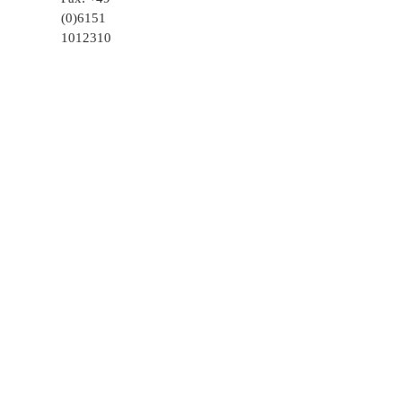
(0)6151
1012310