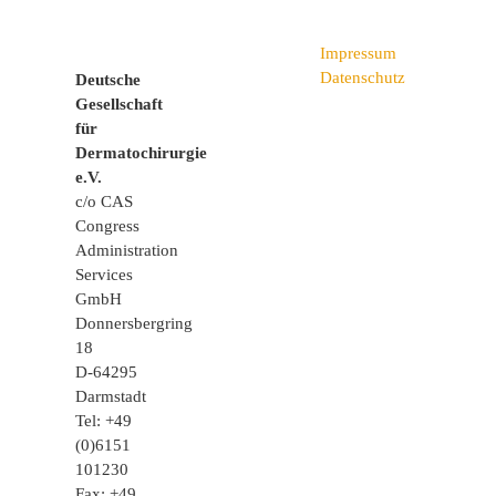
Impressum
Datenschutz
Deutsche
Gesellschaft
für
Dermatochirurgie
e.V.
c/o CAS
Congress
Administration
Services
GmbH
Donnersbergring
18
D-64295
Darmstadt
Tel: +49
(0)6151
101230
Fax: +49