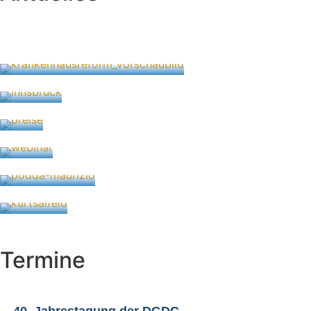
Krankenhaus-Reform: Qualität erhalten –
Innovation ermöglichen – Versorgung sichern
24. Juli 2026
Winterschool Phlebologie Innsbruck
30. März 2026
Preisausschreibungen 2026
24. März 2026
Neue Webinartermine für 2026
5. Januar 2026
Nachruf Prof. Dr. med. Maurizio Podda
5. September 2025
Laudatio zum 100. Geburtstag
24. März 2025
Termine