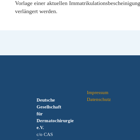
Vorlage einer aktuellen Immatrikulationsbescheinigung
verlängert werden.
Impressum
Datenschutz
Deutsche
Gesellschaft
für
Dermatochirurgie
e.V.
c/o CAS