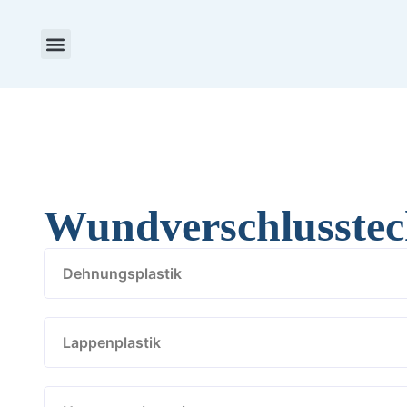
Aktuelles & Termine
Preise & Stipendien
Wundverschlusstec
Dehnungsplastik
Lappenplastik