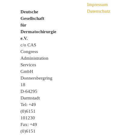
Impressum
Datenschutz
Deutsche
Gesellschaft
für
Dermatochirurgie
e.V.
c/o CAS
Congress
Administration
Services
GmbH
Donnersbergring
18
D-64295
Darmstadt
Tel: +49
(0)6151
101230
Fax: +49
(0)6151