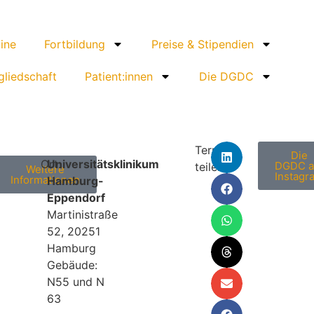
ine
Fortbildung
Preise & Stipendien
gliedschaft
Patient:innen
Die DGDC
Termin
Die
Ort:
Universitätsklinikum
DGDC a
teilen:
Weitere
Instagr
Informationen
Hamburg-
Eppendorf
Martinistraße
52, 20251
Hamburg
Gebäude:
N55 und N
63