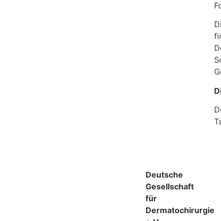
F
D
f
D
S
G
D
D
T
Deutsche
Gesellschaft
für
Dermatochirurgie