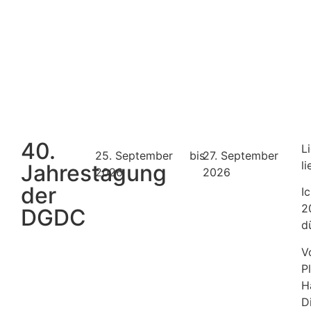
40.
L
25. September
bis
27. September
l
Jahrestagung
2026
2026
der
I
2
DGDC
d
V
P
H
D